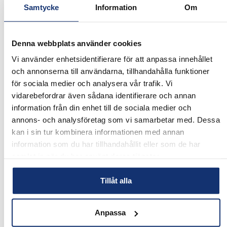
Vad används 3D-modeller till inom
Samtycke
Information
Om
maskinstyrning?
Denna webbplats använder cookies
Kan ni hjälpa till både med små och stora
Vi använder enhetsidentifierare för att anpassa innehållet
projekt?
och annonserna till användarna, tillhandahålla funktioner
för sociala medier och analysera vår trafik. Vi
vidarebefordrar även sådana identifierare och annan
information från din enhet till de sociala medier och
annons- och analysföretag som vi samarbetar med. Dessa
kan i sin tur kombinera informationen med annan
information som du har tillhandahållit eller som de har
samlat in när du har använt deras tjänster.
Tillåt alla
Anpassa