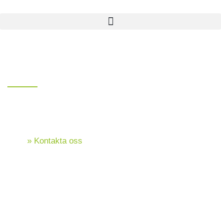
BJÄRE MARKKONSULT
Kontakta oss
Hem
»
Kontakta oss