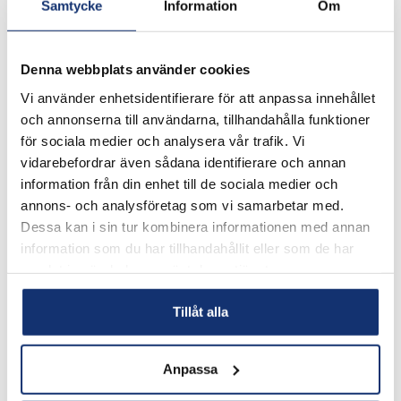
Samtycke
Information
Om
Denna webbplats använder cookies
Vi använder enhetsidentifierare för att anpassa innehållet
och annonserna till användarna, tillhandahålla funktioner
för sociala medier och analysera vår trafik. Vi
vidarebefordrar även sådana identifierare och annan
ELAINE RYDBERG
information från din enhet till de sociala medier och
MILJÖGEO- & GEOTEKNIK
annons- och analysföretag som vi samarbetar med.
Dessa kan i sin tur kombinera informationen med annan
070-757 44 15
information som du har tillhandahållit eller som de har
elaine.rydberg@bjaremarkkonsult.se
samlat in när du har använt deras tjänster.
Tillåt alla
Anpassa