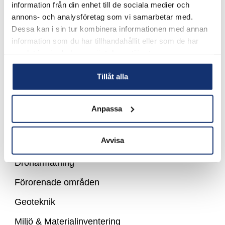
information från din enhet till de sociala medier och
annons- och analysföretag som vi samarbetar med.
Geoteknik
Dessa kan i sin tur kombinera informationen med annan
information som du har tillhandahållit eller som de har
Mark & provtagning
samlat in när du har använt deras tjänster.
Miljö & Materialinventering
Tillåt alla
Utstakning & Lägeskontroll
Anpassa
Företag tjänster
Avvisa
Drönarmätning
Förorenade områden
Geoteknik
Miljö & Materialinventering