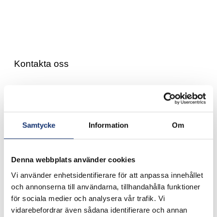
Kontakta oss
Tel:0431-826 10
info@bjaremarkkonsult.se
Samtycke
Information
Om
Bjäre Markkonsult AB Fraktgatan 6, 262 73
Ängelholm
Denna webbplats använder cookies
GDPR och Cookies
Vi använder enhetsidentifierare för att anpassa innehållet
och annonserna till användarna, tillhandahålla funktioner
för sociala medier och analysera vår trafik. Vi
Privat tjänster
vidarebefordrar även sådana identifierare och annan